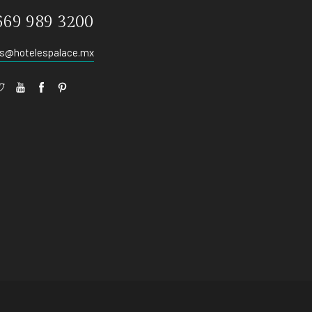
669 989 3200
s@hotelespalace.mx