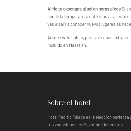
4) No te expongas al sol en horas picos
Si es
donde la temperatura esté más alta, esto debi
vas a salir a conocer nuevos lugares es nec
Así que ya lo sabes, para vivir unas extraor
incluido en Mazatlán.
Sobre el hotel
Hotel Pacific Palace es la elección perfecta 
tus vacaciones en Mazatlán. Descubre la